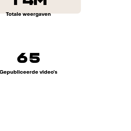
1
4
M
Totale weergaven
6
5
Gepubliceerde video's