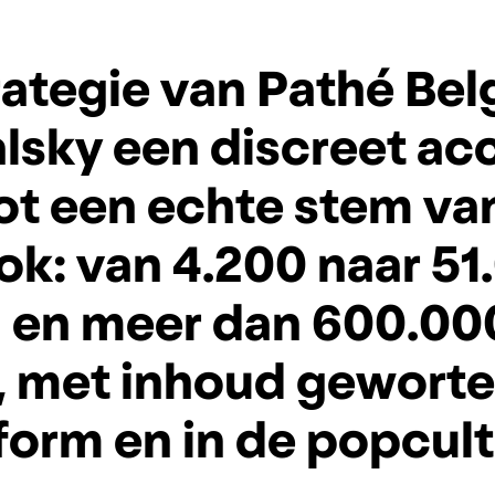
r
a
t
e
g
i
e
v
a
n
P
a
t
h
é
B
e
l
a
l
s
k
y
e
e
n
d
i
s
c
r
e
e
t
a
c
o
t
e
e
n
e
c
h
t
e
s
t
e
m
v
a
o
k
:
v
a
n
4
.
2
0
0
n
a
a
r
5
1
.
n
e
n
m
e
e
r
d
a
n
6
0
0
.
0
0
,
m
e
t
i
n
h
o
u
d
g
e
w
o
r
t
f
o
r
m
e
n
i
n
d
e
p
o
p
c
u
l
t