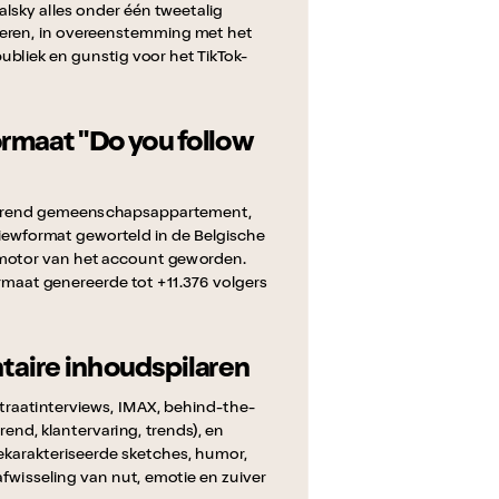
ialsky alles onder één tweetalig
eren, in overeenstemming met het
ubliek en gunstig voor het TikTok-
maat "Do you follow
kerend gemeenschapsappartement,
viewformat geworteld in de Belgische
imotor van het account geworden.
ormaat genereerde tot +11.376 volgers
aire inhoudspilaren
 straatinterviews, IMAX, behind-the-
erend, klantervaring, trends), en
ekarakteriseerde sketches, humor,
afwisseling van nut, emotie en zuiver