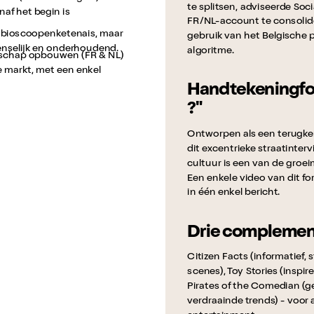
te splitsen, adviseerde Soc
naf het begin is
FR/NL-account te consolid
n bioscoopenketenais, maar
gebruik van het Belgische p
enselijk en onderhoudend.
algoritme.
schap opbouwen (FR & NL)
 markt, met een enkel
Handtekeningfor
?"
Ontworpen als een terug
dit excentrieke straatinter
cultuur is een van de groe
Een enkele video van dit f
in één enkel bericht.
Drie complement
Citizen Facts (informatief,
scenes), Toy Stories (inspir
Pirates of the Comedian (g
verdraainde trends) - voor 