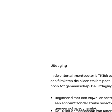
Uitdaging
In de entertainmentsector is TikTok e
een filmketen die alleen trailers pos
noch tot gemeenschap. De uitdagin
Beginnend met een vrijwel onbesta
een account zonder sterke redactio
gemeenschapsdynamiek.
De TikTok-gemeenschap van Kinepo