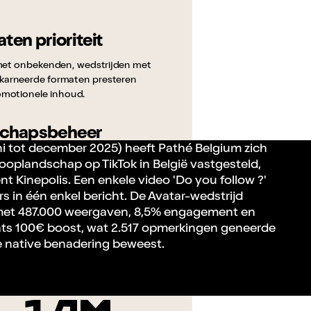
ten prioriteit
met onbekenden, wedstrijden met
nkarneerde formaten presteren
omotionele inhoud.
schapsbeheer
ni tot december 2025) heeft Pathé Belgium zich
n per week, licht en complicitair,
scooplandschap op TikTok in België vastgesteld,
met de gemeenschap om kijkers in
nt Kinepolis. Een enkele video 'Do you follow ?'
s in één enkel bericht. De Avatar-wedstrijd
met 487.000 weergaven, 8,5% engagement en
Ads
hts 100€ boost, wat 2.517 opmerkingen geneerde
de native benadering beweest.
ganische inhoud via een maandelijks
et bereik van video's die al door de
rd, te maximaliseren.