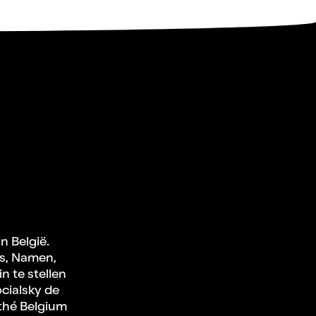
n België.
rs, Namen,
n te stellen
ocialsky de
athé Belgium