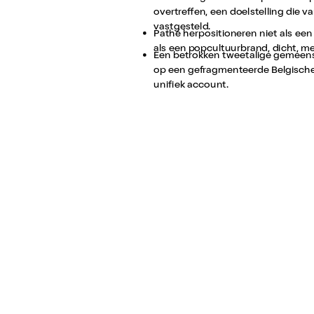
overtreffen, een doelstelling die va
vastgesteld.
Pathé herpositioneren niet als ee
als een popcultuurbrand, dicht, m
Een betrokken tweetalige gemeen
op een gefragmenteerde Belgische
unifiek account.