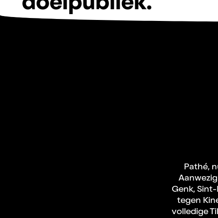
d
o
e
l
p
u
b
l
i
e
k
.
Pathé, n
Aanwezig 
Genk, Sint-
tegen Kine
volledige T