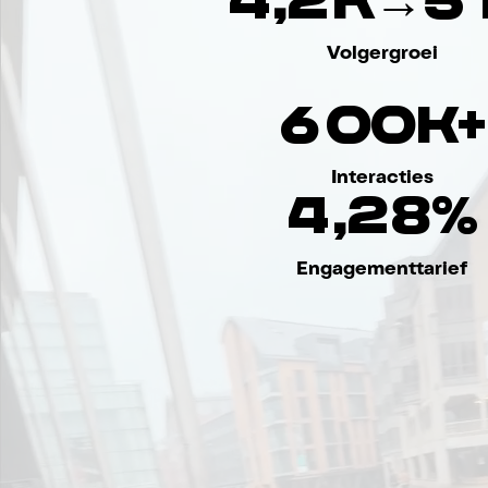
4
,
2
K
→
5
Volgergroei
6
0
0
K
+
Interacties
4
,
2
8
%
Engagementtarief