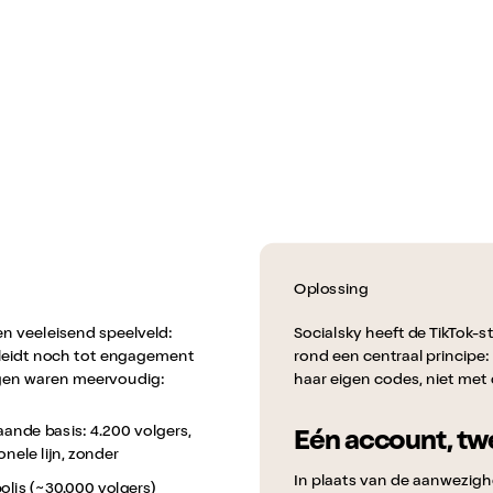
Oplossing
en veeleisend speelveld:
Socialsky heeft de TikTok-
t, leidt noch tot engagement
rond een centraal principe:
gen waren meervoudig:
haar eigen codes, niet met 
ande basis: 4.200 volgers,
Eén account, tw
nele lijn, zonder
In plaats van de aanwezigh
lis (~30.000 volgers)