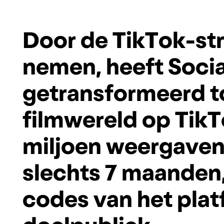
D
o
o
r
d
e
T
i
k
T
o
k
-
s
t
n
e
m
e
n
,
h
e
e
f
t
S
o
c
i
g
e
t
r
a
n
s
f
o
r
m
e
e
r
d
t
f
i
l
m
w
e
r
e
l
d
o
p
T
i
k
T
m
i
l
j
o
e
n
w
e
e
r
g
a
v
e
s
l
e
c
h
t
s
7
m
a
a
n
d
e
n
c
o
d
e
s
v
a
n
h
e
t
p
l
a
t