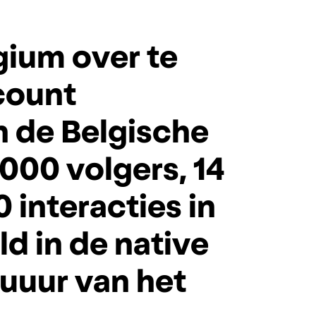
g
i
u
m
o
v
e
r
t
e
c
o
u
n
t
n
d
e
B
e
l
g
i
s
c
h
e
0
0
0
v
o
l
g
e
r
s
,
1
4
0
i
n
t
e
r
a
c
t
i
e
s
i
n
e
l
d
i
n
d
e
n
a
t
i
v
e
u
u
u
r
v
a
n
h
e
t