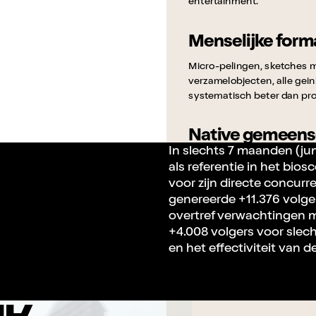
entertainment.
Menselijke forma
Micro-pelingen, sketches 
verzamelobjecten, alle gei
systematisch beter dan pr
Native gemeen
In slechts 7 maanden (ju
Dagelijkse moderatie 5 dage
als referentie in het bio
veronderstelde nabijheid 
voor zijn directe concurre
actieve fans om te zetten.
genereerde +11.376 volger
overtref verwachtingen 
Gerichte Spark 
+4.008 volgers voor slec
en het effectiviteit van 
Vergroting van de beste or
mediabudget van 750€, om h
gemeenschap zijn gevalidee