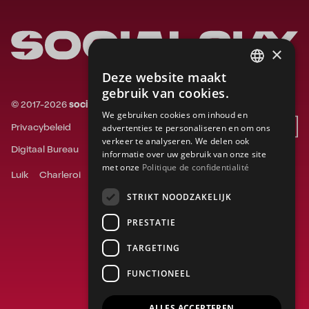
×
Deze website maakt
FRENCH
gebruik van cookies.
©
2017-
2026
socialsky.
Alle rechten voorbehouden.
ENGLISH
We gebruiken cookies om inhoud en
Privacybeleid
Website door
advertenties te personaliseren en om ons
DUTCH
verkeer te analyseren. We delen ook
Digitaal Bureau
Social Media Bureau
informatie over uw gebruik van onze site
met onze
Politique de confidentialité
Luik
Charleroi
Gent
Bergen
Namen
Doornik
STRIKT NOODZAKELIJK
PRESTATIE
TARGETING
FUNCTIONEEL
ALLES ACCEPTEREN