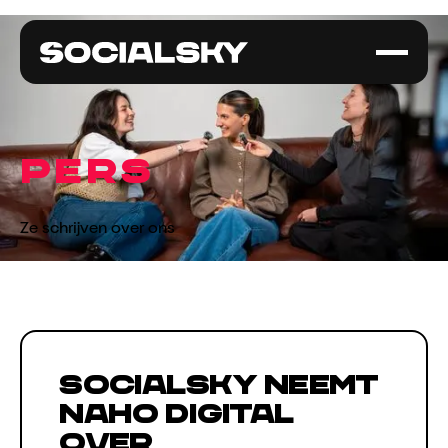
PERS
Ze schrijven over ons
Socialsky neemt
Naho Digital
over