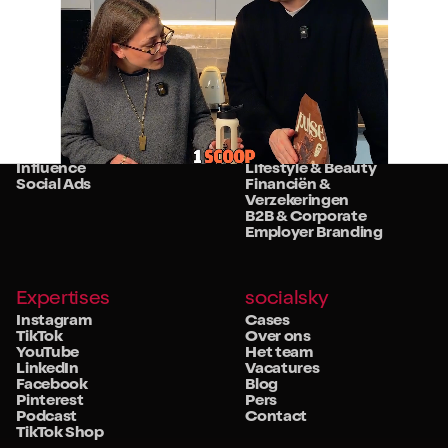
Diensten
Sectoren
Strategie
Retail
Studio
Food & Beverage
Community
Travel & Hospitality
Influence
Lifestyle & Beauty
Social Ads
Financiën &
Verzekeringen
B2B & Corporate
Employer Branding
Expertises
socialsky
Instagram
Cases
TikTok
Over ons
YouTube
Het team
LinkedIn
Vacatures
Facebook
Blog
Pinterest
Pers
Podcast
Contact
TikTok Shop