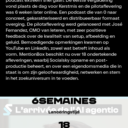
podcast extreem snel gaan. De eerste vergadering
podcastuniversum, reflectie op fysieke setup
vond plaats de dag voor Kerstmis en de pilotaflevering
en decor, aankopen en setup, coaching van
was 6 weken later online. Een podcast die van 0 naar
host Germain om de uitwisseling vloeiend te
maken, voorbereiding van de
concreet, gekarakteriseerd en distribueerbaar formaat
episodestructuur, opname, post-productie,
overging. De pilotaflevering werd gelanceerd met José
hulp bij de keuze van titel, miniatuur en
Fernandez, CMO van Ieteren, met zeer positieve
distributie.
feedback over de kwaliteit van setup, afbeelding en
geluid. Bemoedigende opmerkingen kwamen op
Resultaat: MentionBox hoefde niet in het
YouTube en LinkedIn, zowel wat betreft inhoud als
duister rond te navigeren. Elke stap was
vorm. MentionBox beschikt nu over 18 ondertekende
ingekadering, uitgelegd en uitgevoerd.
afleveringen, waarbij Socialsky opname en post-
productie beheert, en over een eigendomsmedia die in
staat is om zijn geloofwaardigheid, netwerken en stem
in het zoekuniversum in te voeden.
6
s
e
m
a
i
n
e
s
Lanceringstijd
1
8