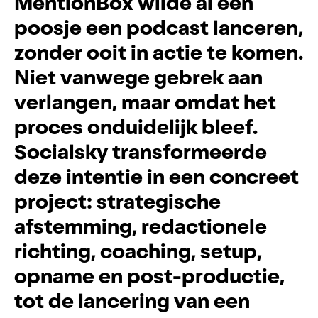
M
e
n
t
i
o
n
B
o
x
w
i
l
d
e
a
l
e
e
n
p
o
o
s
j
e
e
e
n
p
o
d
c
a
s
t
l
a
n
c
e
r
e
n
,
z
o
n
d
e
r
o
o
i
t
i
n
a
c
t
i
e
t
e
k
o
m
e
n
.
N
i
e
t
v
a
n
w
e
g
e
g
e
b
r
e
k
a
a
n
v
e
r
l
a
n
g
e
n
,
m
a
a
r
o
m
d
a
t
h
e
t
p
r
o
c
e
s
o
n
d
u
i
d
e
l
i
j
k
b
l
e
e
f
.
S
o
c
i
a
l
s
k
y
t
r
a
n
s
f
o
r
m
e
e
r
d
e
d
e
z
e
i
n
t
e
n
t
i
e
i
n
e
e
n
c
o
n
c
r
e
e
t
p
r
o
j
e
c
t
:
s
t
r
a
t
e
g
i
s
c
h
e
a
f
s
t
e
m
m
i
n
g
,
r
e
d
a
c
t
i
o
n
e
l
e
r
i
c
h
t
i
n
g
,
c
o
a
c
h
i
n
g
,
s
e
t
u
p
,
o
p
n
a
m
e
e
n
p
o
s
t
-
p
r
o
d
u
c
t
i
e
,
t
o
t
d
e
l
a
n
c
e
r
i
n
g
v
a
n
e
e
n