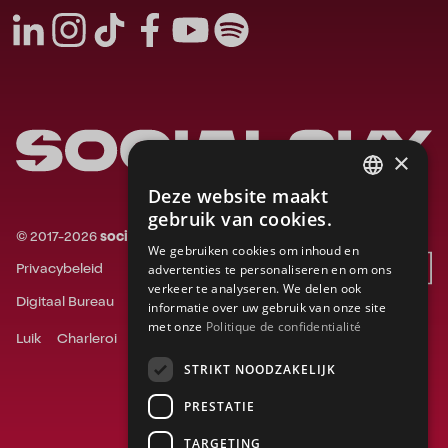
×
Deze website maakt
FRENCH
gebruik van cookies.
©
2017-
2026
socialsky.
Alle rechten voorbehouden.
ENGLISH
We gebruiken cookies om inhoud en
Privacybeleid
Website door
advertenties te personaliseren en om ons
DUTCH
verkeer te analyseren. We delen ook
Digitaal Bureau
Social Media Bureau
informatie over uw gebruik van onze site
met onze
Politique de confidentialité
Luik
Charleroi
Gent
Bergen
Namen
Doornik
STRIKT NOODZAKELIJK
PRESTATIE
TARGETING