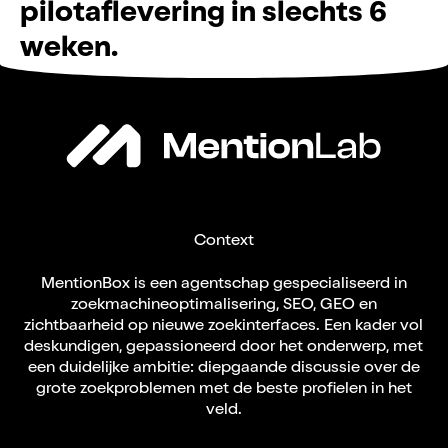
p
i
l
o
t
a
f
l
e
v
e
r
i
n
g
i
n
s
l
e
c
h
t
s
6
w
e
k
e
n
.
Context
MentionBox is een agentschap gespecialiseerd in
zoekmachineoptimalisering, SEO, GEO en
zichtbaarheid op nieuwe zoekinterfaces. Een kader vol
deskundigen, gepassioneerd door het onderwerp, met
een duidelijke ambitie: diepgaande discussie over de
grote zoekproblemen met de beste profielen in het
veld.