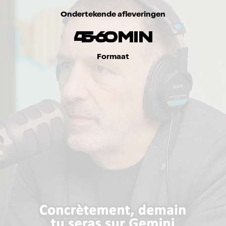
Ondertekende afleveringen
4
5
-
6
0
m
i
n
Formaat