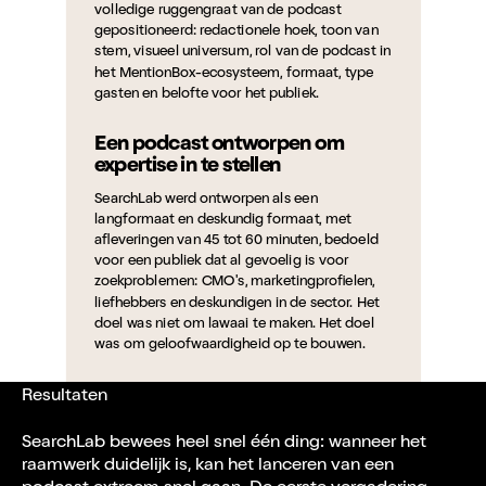
volledige ruggengraat van de podcast
gepositioneerd: redactionele hoek, toon van
stem, visueel universum, rol van de podcast in
het MentionBox-ecosysteem, formaat, type
gasten en belofte voor het publiek.
Een podcast ontworpen om
expertise in te stellen
SearchLab werd ontworpen als een
langformaat en deskundig formaat, met
afleveringen van 45 tot 60 minuten, bedoeld
voor een publiek dat al gevoelig is voor
zoekproblemen: CMO's, marketingprofielen,
liefhebbers en deskundigen in de sector. Het
doel was niet om lawaai te maken. Het doel
was om geloofwaardigheid op te bouwen.
Een volledige takeover
Resultaten
Socialsky begeleide MentionBox ook over het
SearchLab bewees heel snel één ding: wanneer het
gehele concrete onderdeel van de lancering:
raamwerk duidelijk is, kan het lanceren van een
definitie van toneelstijl, artistieke richting en