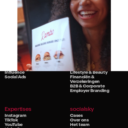
Diensten
Sectoren
Strategie
Retail
Studio
Food & Beverage
Community
Travel & Hospitality
Influence
Lifestyle & Beauty
Social Ads
Financiën &
Verzekeringen
B2B & Corporate
Employer Branding
Expertises
socialsky
Instagram
Cases
TikTok
Over ons
YouTube
Het team