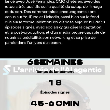
de la structure d'épisode, captation, post-
lancé avec José Fernandez, CMO d'Ieteren, avec des
production, aide au choix du titre, de la
retours très positifs sur la qualité du setup, de l'image
miniature et de la diffusion.
et du son. Des commentaires encourageants sont
venus sur YouTube et LinkedIn, aussi bien sur le fond
Résultat : MentionBox n'a pas eu à naviguer
que sur la forme. MentionBox dispose aujourd'hui de 18
dans le flou. Chaque étape était cadrée,
épisodes signés, avec socialsky qui gère la captation
expliquée et exécutée.
et la post-production, et d'un média propre capable de
nourrir sa crédibilité, son networking et sa prise de
parole dans l'univers du search.
6
s
e
m
a
i
n
e
s
Temps de lancement
1
8
Épisodes signés
4
5
-
6
0
m
i
n