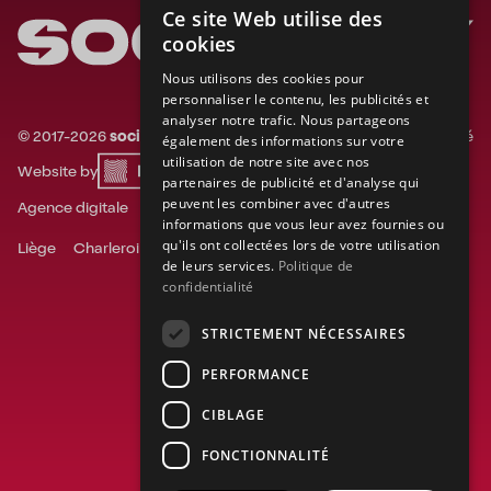
Ce site Web utilise des
FRENCH
cookies
ENGLISH
Nous utilisons des cookies pour
personnaliser le contenu, les publicités et
DUTCH
analyser notre trafic. Nous partageons
©
2017-
2026
socialsky.
Tous droits réservés.
Confidentialité
également des informations sur votre
utilisation de notre site avec nos
Website by
partenaires de publicité et d'analyse qui
peuvent les combiner avec d'autres
Agence digitale
Agence réseaux sociaux
informations que vous leur avez fournies ou
qu'ils ont collectées lors de votre utilisation
Liège
Charleroi
Gand
Mons
Namur
Tournai
de leurs services.
Politique de
confidentialité
STRICTEMENT NÉCESSAIRES
PERFORMANCE
CIBLAGE
FONCTIONNALITÉ