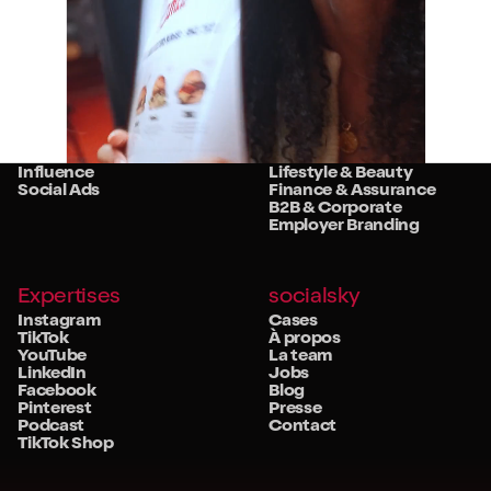
Services
Secteurs
Stratégie
Retail
Studio
Food & Beverage
Community
Travel & Hospitality
Influence
Lifestyle & Beauty
Social Ads
Finance & Assurance
B2B & Corporate
Employer Branding
Expertises
socialsky
Instagram
Cases
TikTok
À propos
YouTube
La team
LinkedIn
Jobs
Facebook
Blog
Pinterest
Presse
Podcast
Contact
TikTok Shop