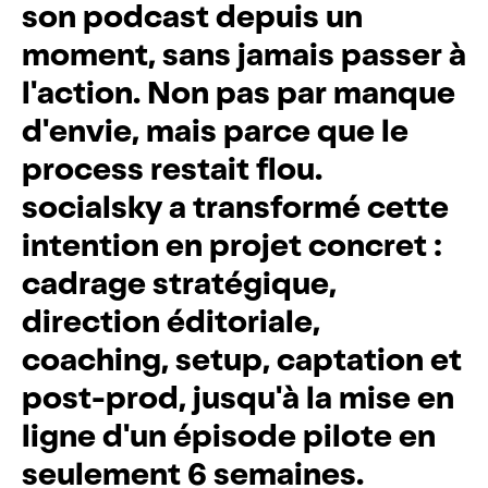
s
o
n
p
o
d
c
a
s
t
d
e
p
u
i
s
u
n
m
o
m
e
n
t
,
s
a
n
s
j
a
m
a
i
s
p
a
s
s
e
r
à
l
'
a
c
t
i
o
n
.
N
o
n
p
a
s
p
a
r
m
a
n
q
u
e
d
'
e
n
v
i
e
,
m
a
i
s
p
a
r
c
e
q
u
e
l
e
p
r
o
c
e
s
s
r
e
s
t
a
i
t
f
l
o
u
.
s
o
c
i
a
l
s
k
y
a
t
r
a
n
s
f
o
r
m
é
c
e
t
t
e
i
n
t
e
n
t
i
o
n
e
n
p
r
o
j
e
t
c
o
n
c
r
e
t
:
c
a
d
r
a
g
e
s
t
r
a
t
é
g
i
q
u
e
,
d
i
r
e
c
t
i
o
n
é
d
i
t
o
r
i
a
l
e
,
c
o
a
c
h
i
n
g
,
s
e
t
u
p
,
c
a
p
t
a
t
i
o
n
e
t
p
o
s
t
-
p
r
o
d
,
j
u
s
q
u
'
à
l
a
m
i
s
e
e
n
l
i
g
n
e
d
'
u
n
é
p
i
s
o
d
e
p
i
l
o
t
e
e
n
s
e
u
l
e
m
e
n
t
6
s
e
m
a
i
n
e
s
.