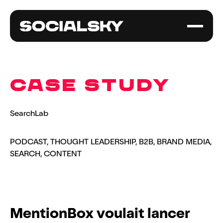
CASE STUDY
SearchLab
PODCAST, THOUGHT LEADERSHIP, B2B, BRAND MEDIA,
SEARCH, CONTENT
M
e
n
t
i
o
n
B
o
x
v
o
u
l
a
i
t
l
a
n
c
e
r