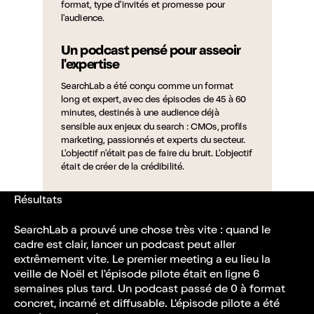
format, type d'invités et promesse pour
l'audience.
Un podcast pensé pour asseoir
l'expertise
SearchLab a été conçu comme un format
long et expert, avec des épisodes de 45 à 60
minutes, destinés à une audience déjà
sensible aux enjeux du search : CMOs, profils
marketing, passionnés et experts du secteur.
L'objectif n'était pas de faire du bruit. L'objectif
était de créer de la crédibilité.
Une prise en charge complète
Résultats
socialsky a également accompagné
SearchLab a prouvé une chose très vite : quand le
MentionBox sur toute la partie concrète du
cadre est clair, lancer un podcast peut aller
lancement : définition du tone of voice,
extrêmement vite. Le premier meeting a eu lieu la
direction artistique et univers du podcast,
veille de Noël et l'épisode pilote était en ligne 6
réflexion sur le setup physique et le décor,
semaines plus tard. Un podcast passé de 0 à format
achats et mise en place, coaching de l'host
Germain pour fluidifier l'échange, préparation
concret, incarné et diffusable. L'épisode pilote a été