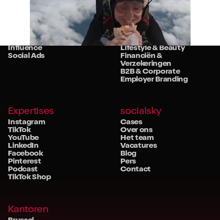
Diensten
Sectoren
Strategie
Retail
Studio
Food & Beverage
Community
Travel & Hospitality
Influence
Lifestyle & Beauty
Social Ads
Financiën &
Verzekeringen
B2B & Corporate
Employer Branding
Expertises
socialsky
Instagram
Cases
TikTok
Over ons
YouTube
Het team
LinkedIn
Vacatures
Facebook
Blog
Pinterest
Pers
Podcast
Contact
TikTok Shop
Kantoren
Brussel