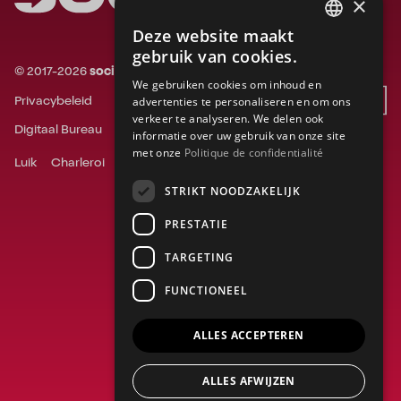
×
Deze website maakt
FRENCH
gebruik van cookies.
©
2017-
2026
socialsky.
Alle rechten voorbehouden.
ENGLISH
We gebruiken cookies om inhoud en
Privacybeleid
Website door
advertenties te personaliseren en om ons
DUTCH
verkeer te analyseren. We delen ook
Digitaal Bureau
Social Media Bureau
informatie over uw gebruik van onze site
met onze
Politique de confidentialité
Luik
Charleroi
Gent
Bergen
Namen
Doornik
STRIKT NOODZAKELIJK
PRESTATIE
TARGETING
FUNCTIONEEL
ALLES ACCEPTEREN
ALLES AFWIJZEN