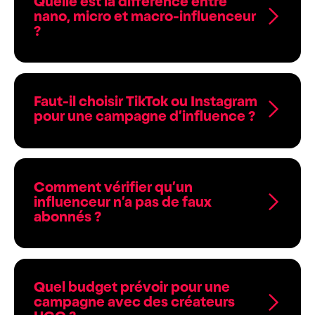
Quelle est la différence entre
nano, micro et macro-influenceur
?
Faut-il choisir TikTok ou Instagram
pour une campagne d’influence ?
Comment vérifier qu’un
influenceur n’a pas de faux
abonnés ?
Quel budget prévoir pour une
campagne avec des créateurs