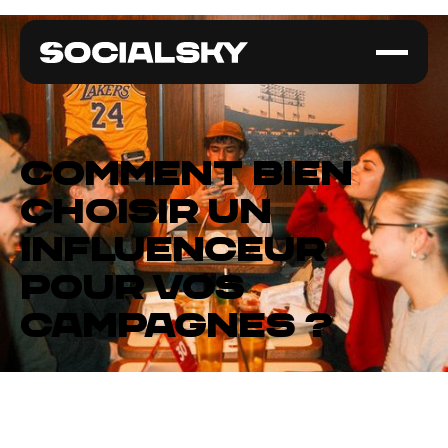
Comment bien
choisir un
influenceur
pour vos
campagnes ?