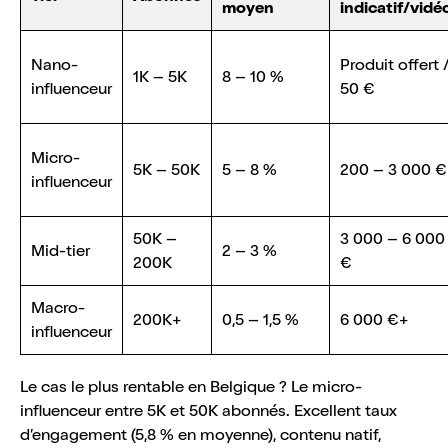
moyen
indicatif/vidé
Nano-
Produit offert 
1K – 5K
8 – 10 %
influenceur
50 €
Micro-
5K – 50K
5 – 8 %
200 – 3 000 €
influenceur
50K –
3 000 – 6 000
Mid-tier
2 – 3 %
200K
€
Macro-
200K+
0,5 – 1,5 %
6 000 €+
influenceur
Le cas le plus rentable en Belgique ? Le micro-
influenceur entre 5K et 50K abonnés. Excellent taux
d’engagement (5,8 % en moyenne), contenu natif,