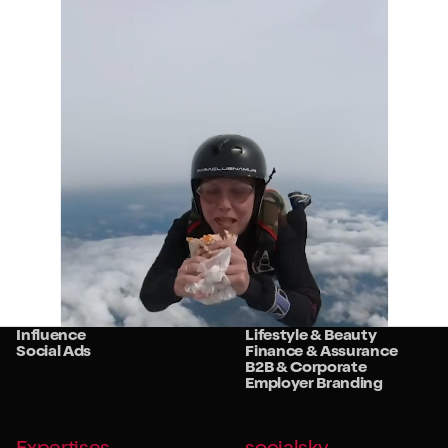
Services
Secteurs
Stratégie
Retail
Studio
Food & Beverage
Community
Travel & Hospitality
Influence
Lifestyle & Beauty
Social Ads
Finance & Assurance
B2B & Corporate
Employer Branding
Expertises
socialsky